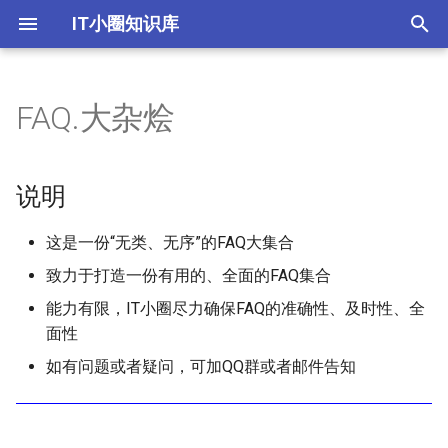
IT小圈知识库
键
入
FAQ.大杂烩
说明
以
开
FAQ集
说明
始
这是一份“无类、无序”的FAQ大集合
搜
致力于打造一份有用的、全面的FAQ集合
索
能力有限，IT小圈尽力确保FAQ的准确性、及时性、全
面性
如有问题或者疑问，可加QQ群或者邮件告知