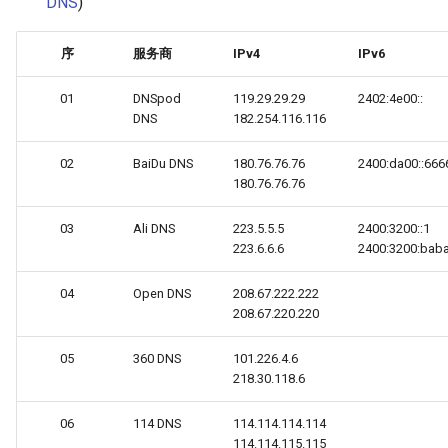
DNS
)
序
服务商
IPv4
IPv6
01
DNSpod
119.29.29.29
2402:4e00::
DNS
182.254.116.116
02
BaiDu DNS
180.76.76.76
2400:da00::666
180.76.76.76
03
Ali DNS
223.5.5.5
2400:3200::1
223.6.6.6
2400:3200:baba
04
Open DNS
208.67.222.222
208.67.220.220
05
360 DNS
101.226.4.6
218.30.118.6
06
114 DNS
114.114.114.114
114.114.115.115